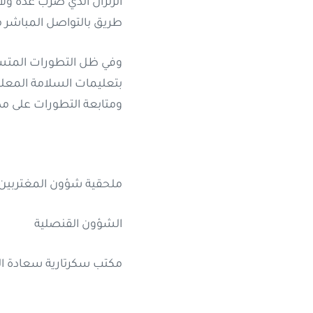
طريق بالتواصل المباشر مع
وفي ظل التطورات المتسارعة
بتعليمات السلامة المعلن
ومتابعة التطورات على مدى
ملحقية شؤون المغتربين (1574385
الشؤون القنصلية (5375670175
مكتب سكرتارية سعادة السفير (717454