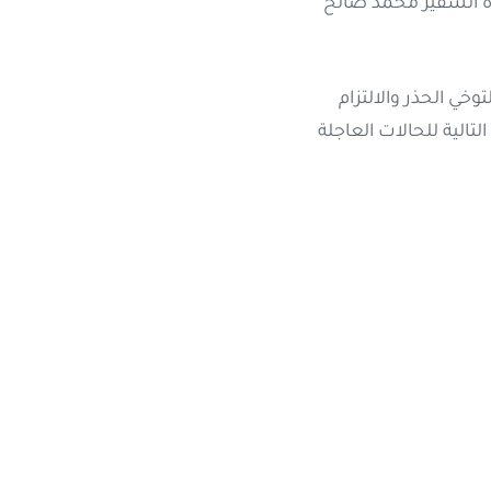
 الاثنين 6 فبراير 2023 ، حيث يقوم سعادة السفير محمد صالح
وخي الحذر والالتزام
الية للحالات العاجلة