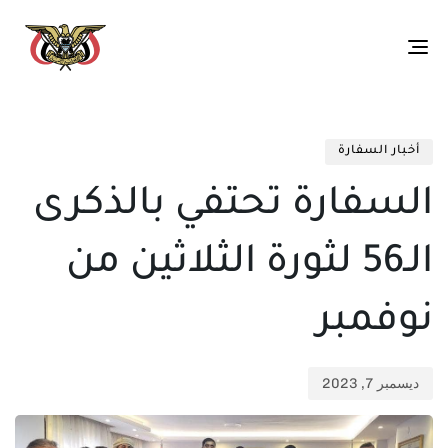
Toggle
navigation
تم
ED
الن
IN:
أخبار السفارة
في:
السفارة تحتفي بالذكرى
الـ56 لثورة الثلاثين من
نوفمبر
ديسمبر 7, 2023