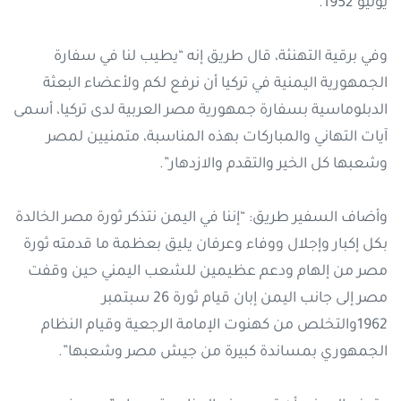
يوليو 1952.
وفي برقية التهنئة، قال طريق إنه “يطيب لنا في سفارة
الجمهورية اليمنية في تركيا أن نرفع لكم ولأعضاء البعثة
الدبلوماسية بسفارة جمهورية مصر العربية لدى تركيا، أسمى
آيات التهاني والمباركات بهذه المناسبة، متمنيين لمصر
وشعبها كل الخير والتقدم والازدهار”.
وأضاف السفير طريق: “إننا في اليمن نتذكر ثورة مصر الخالدة
بكل إكبار وإجلال ووفاء وعرفان يليق بعظمة ما قدمته ثورة
مصر من إلهام ودعم عظيمين للشعب اليمني حين وقفت
مصر إلى جانب اليمن إبان قيام ثورة 26 سبتمبر
1962والتخلص من كهنوت الإمامة الرجعية وقيام النظام
الجمهوري بمساندة كبيرة من جيش مصر وشعبها”.