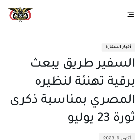
Toggle
navigation
تم
ED
الن
IN:
أخبار السفارة
في:
السفير طريق يبعث
برقية تهنئة لنظيره
المصري بمناسبة ذكرى
ثورة 23 يوليو
أكتوبر 6, 2023