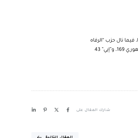
 الماضي، حصل فيها حزب العدالة والتنمية الحاكم على 268 مقعدا، فيما نال حزب “الرفاه
مجددا” 5 مقاعد، والحركة القومية 50، واليسار الأخضر 61، والعمال التركي 4، والشعب الجمهوري 169، و”إيي” 43
شارك المقال على
المقال التالية