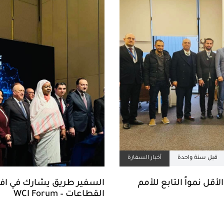
قبل سنة واحدة
أخبار السفارة
قل نمواً التابع للأمم
السفير طريق يشارك في افتت
القطاعات – WCI Forum