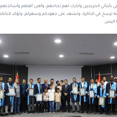
ي بأبنائي الخريجين وابارك لهم نجاحهم، وأهنئ أهلهم وأساتذتهم
ة ترسخ في الذاكرة، وتشهد على جهودكم وسهركم، وتؤكد لآبائكم
 اليمن .