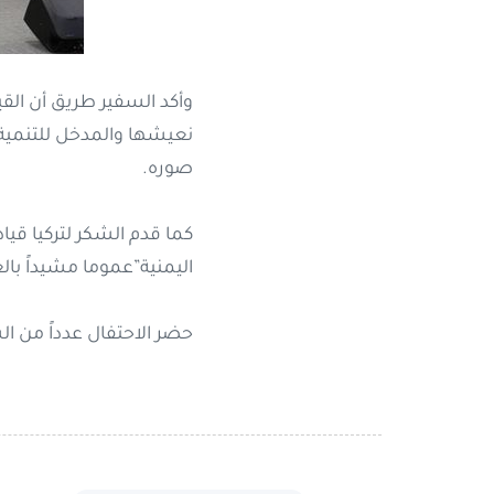
وأكد السفير طريق أن القي
نعيشها والمدخل للتنمية 
صوره.
كما قدم الشكر لتركيا قيا
اليمنية”عموما مشيداً بال
حضر الاحتفال عدداً من ا