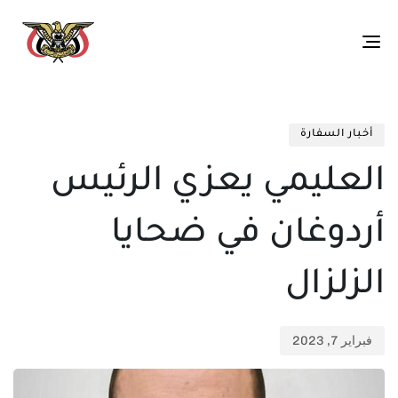
Toggle
navigation
تم
ED
الن
IN:
أخبار السفارة
في:
العليمي يعزي الرئيس
أردوغان في ضحايا
الزلزال
فبراير 7, 2023