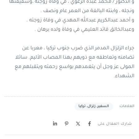
و الدكتور / محمد عبده الرعوي ، في وفاة زوجته ،وشقيقتها
ونجله ، وابنته البالغة من العمر عام ونصف .
و أحمد عبدالكريم عبدالله المهدي في وفاة زوجته .
وعبدالخالق قائد العليمي في وفاة ولده برهان .
جراء الزلزال المدمر الذي ضرب جنوب تركيا ، معربا عن
تضامنه وتعاطفه مع ذويهم بهذا المصاب الأليم. سائلا
المولى عز وجل أن يتغمدهم بواسع رحمته ويتقبلهم مع
الشهداء.
العلامات:
السفير، زلزال، تركيا
شارك المقال على