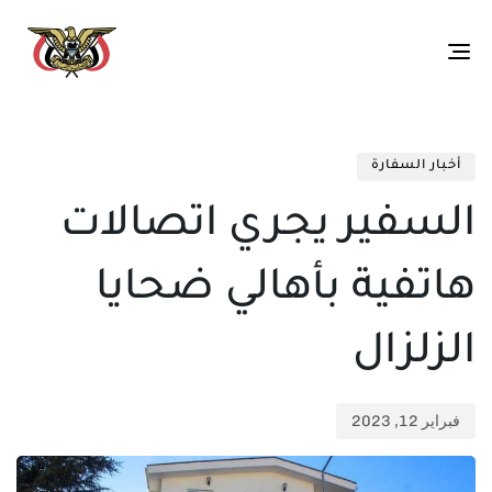
Toggle
navigation
تم
ED
الن
IN:
أخبار السفارة
في:
السفير يجري اتصالات
هاتفية بأهالي ضحايا
الزلزال
فبراير 12, 2023