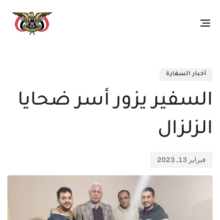
Toggle
navigation
تم
ED
الن
IN:
أخبار السفارة
في:
السفير يزور أسر ضحايا
الزلزال
فبراير 13, 2023