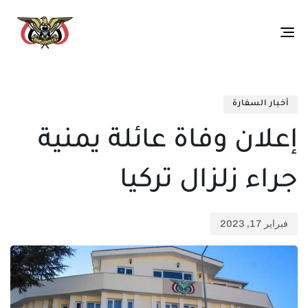
Toggle
navigation
تم
ED
الن
IN:
أخبار السفارة
في:
إعلان وفاة عائلة يمنية
جراء زلزال تركيا
فبراير 17, 2023