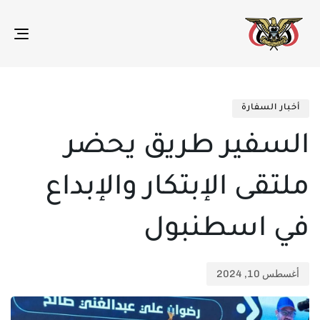
gle
ion
تم
ED
الن
IN:
أخبار السفارة
في:
السفير طريق يحضر
ملتقى الإبتكار والإبداع
في اسطنبول
أغسطس 10, 2024