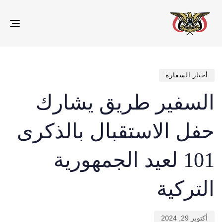
gle
ion
تم
ED
IN:
الن
في:
أخبار السفارة
السفير طريق يشارك
حفل الاستقبال بالذكرى
101 لعيد الجمهورية
التركية
أكتوبر 29, 2024