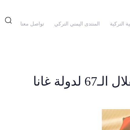
ية التركية
المنتدى اليمني التركي
تواصل معنا
تم
PUBLISHED
IN:
النشر
في:
لة غانا