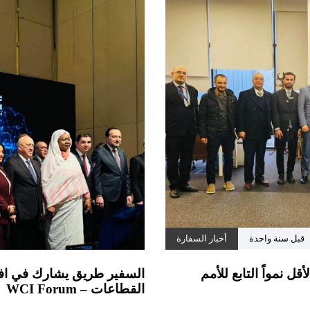
قبل سنة واحدة
أخبار السفارة
ل نمواً التابع للأمم
السفير طريق يشارك في افتت
القطاعات – WCI Forum