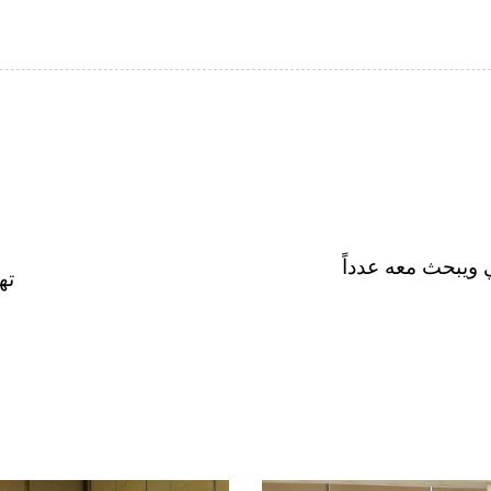
 ويبحث معه عدداً
ته