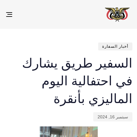
gle
ion
تم
ED
IN:
الن
في:
أخبار السفارة
السفير طريق يشارك
في احتفالية اليوم
الماليزي بأنقرة
سبتمبر 16, 2024