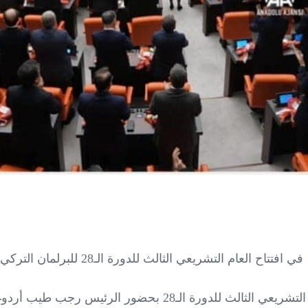
عام التشريعي الثالث للدورة الـ28 للبرلمان التركي.
ة الـ28 بحضور الرئيس رجب طيب أردوغان.