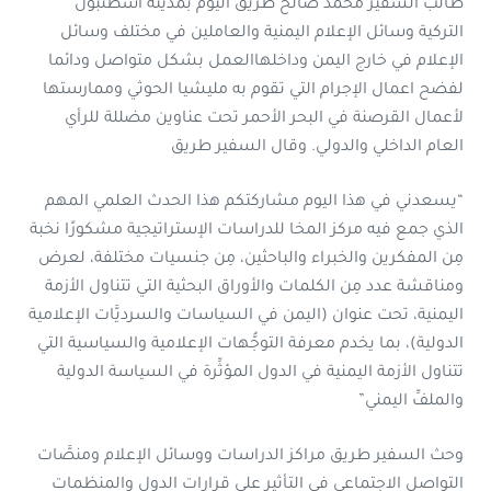
طالب السفير محمد صالح طريق اليوم بمدينة اسطنبول
التركية وسائل الإعلام اليمنية والعاملين في مختلف وسائل
الإعلام في خارج اليمن وداخلهاالعمل بشكل متواصل ودائما
لفضح اعمال الإجرام التي تقوم به مليشيا الحوثي وممارستها
لأعمال القرصنة في البحر الأحمر تحت عناوين مضللة للرأي
العام الداخلي والدولي. وقال السفير طريق
“يسعدني في هذا اليوم مشاركتكم هذا الحدث العلمي المهم
الذي جمع فيه مركز المخا للدراسات الإستراتيجية مشكورًا نخبة
مِن المفكرين والخبراء والباحثين، مِن جنسيات مختلفة، لعرض
ومناقشة عدد مِن الكلمات والأوراق البحثية التي تتناول الأزمة
اليمنية، تحت عنوان (اليمن في السياسات والسرديَّات الإعلامية
الدولية)، بما يخدم معرفة التوجُّهات الإعلامية والسياسية التي
تتناول الأزمة اليمنية في الدول المؤثِّرة في السياسة الدولية
والملفِّ اليمني”
وحث السفير طريق مراكز الدراسات ووسائل الإعلام ومنصَّات
التواصل الاجتماعي في التأثير على قرارات الدول والمنظمات