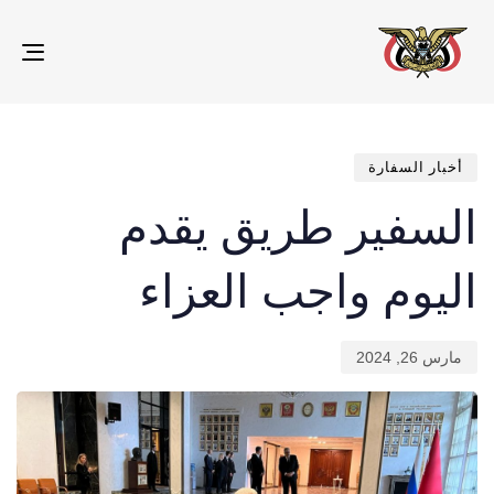
gle
ion
تم
ED
IN:
الن
في:
أخبار السفارة
السفير طريق يقدم
اليوم واجب العزاء
مارس 26, 2024