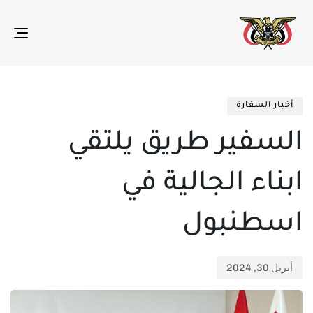
gle
ion
تم
ED
الن
IN:
أخبار السفارة
في:
السفير طريق يلتقي
ابناء الجالية في
اسطنبول
أبريل 30, 2024