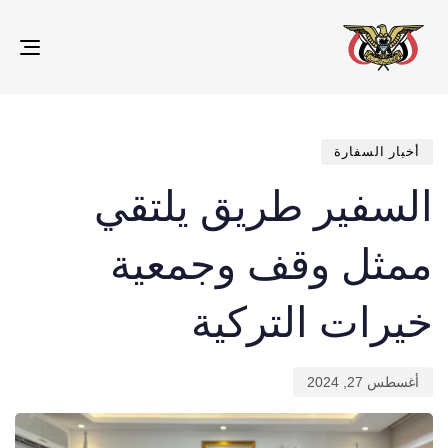
gle
ion
تم
ED
IN:
الن
في:
أخبار السفارة
السفير طريق يلتقي
ممثل وقف وجمعية
خيرات التركية
أغسطس 27, 2024