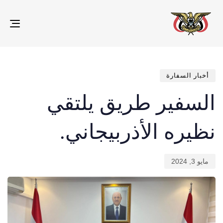
gle
ion
تم
ED
IN:
الن
في:
أخبار السفارة
السفير طريق يلتقي
نظيره الأذربيجاني.
مايو 3, 2024