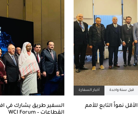
قبل سنة واحدة
أخبار السفارة
قل نمواً التابع للأمم
السفير طريق يشارك في افتت
القطاعات – WCI Forum