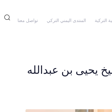
ية التركية
المنتدى اليمني التركي
تواصل معنا
تم
PUBLISHED
IN:
النشر
في:
خ يحيى بن عبدالله