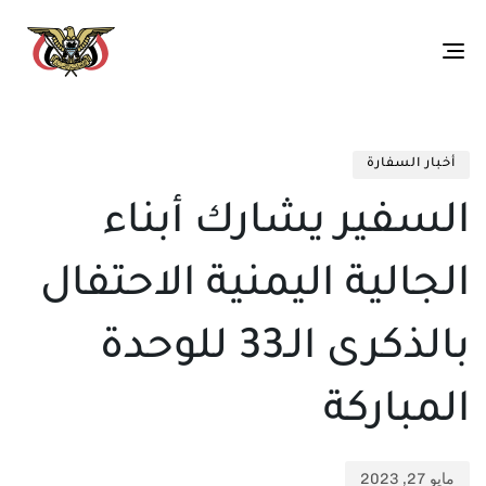
Toggle
navigation
تم
ED
الن
IN:
أخبار السفارة
في:
السفير يشارك أبناء
الجالية اليمنية الاحتفال
بالذكرى الـ33 للوحدة
المباركة
مايو 27, 2023