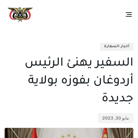
Toggle
navigation
تم
ED
الن
IN:
أخبار السفارة
في:
السفير يهنئ الرئيس
أردوغان بفوزه بولاية
جديدة
مايو 30, 2023