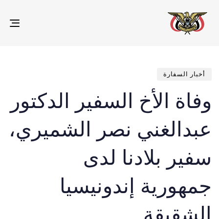
gle
ion
تم
ED
IN:
الن
في:
أخبار السفارة
وفاة الأخ السفير الدكتور
عبدالغني نصر الشميري،
سفير بلادنا لدى
جمهورية إندونيسيا
الشقيقة