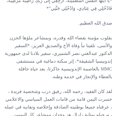
*يَا أَيَّتُهَا النَّفْسُ الْمُطْمَئِنَّةُ، ارْجِعِي إِلَى رَبِّكِ رَاضِيَةً مَرْضِيَّةً،
فَادْخُلِي فِي عِبَادِي، وَادْخُلِي جَنَّتِي”*
صدق الله العظيم.
بقلوب مؤمنة بقضاء الله وقدره، وبمشاعر ملؤها الحزن
والأسى، تلقينا نبأ وفاة الأخ والصديق العزيز، *السفير
الدكتور عبدالغني نصر الشميري، سفير بلادنا لدى جمهورية
إندونيسيا الشقيقة*، إثر سكتة دماغية في مستشفى
MMC بالعاصمة الإندونيسية جاكرتا، بعد حياة حافلة
بالعطاء والإنجاز في خدمة وطنه.
لقد
كان الفقيد، رحمه الله، رفيق درب وشخصية فريدة ،
خسرت اليمن قامة من قامات العمل السياسي والاعلامي
، عرفناه جميعا بوطنيته الصادقة وإخلاصه وتفانيه في عمله
، ورحيله بمثابة زلزال هز وجدان ومشاعر كل اليمنيين .