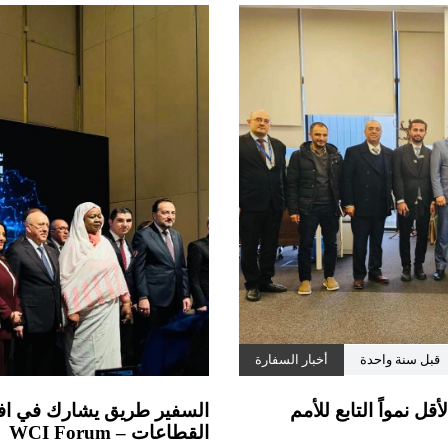
قبل سنة واحدة
أخبار السفارة
ل نمواً التابع للأمم
السفير طريق يشارك في افتت
القطاعات – WCI Forum