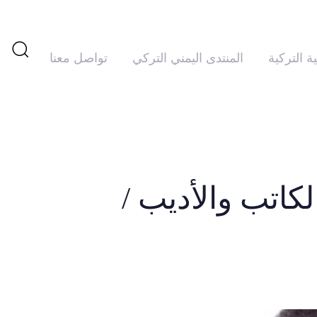
ية التركية
المنتدى اليمني التركي
تواصل معنا
تم
PUBLISHED
IN:
النشر
في:
لكاتب والأديب /